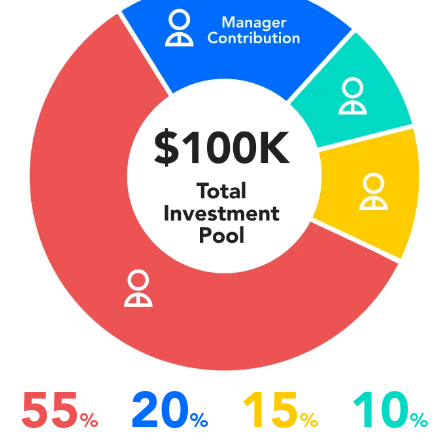
55
20
15
10
%
%
%
%