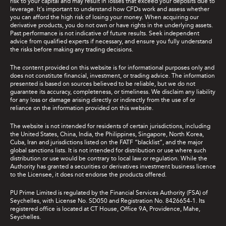
risk to your capital and may result in losses that exceed your deposits due to
leverage. It's important to understand how CFDs work and assess whether
you can afford the high risk of losing your money. When acquiring our
derivative products, you do not own or have rights in the underlying assets.
Past performance is not indicative of future results. Seek independent
advice from qualified experts if necessary, and ensure you fully understand
the risks before making any trading decisions.
The content provided on this website is for informational purposes only and
does not constitute financial, investment, or trading advice. The information
presented is based on sources believed to be reliable, but we do not
guarantee its accuracy, completeness, or timeliness. We disclaim any liability
for any loss or damage arising directly or indirectly from the use of or
reliance on the information provided on this website.
The website is not intended for residents of certain jurisdictions, including
the United States, China, India, the Philippines, Singapore, North Korea,
Cuba, Iran and jurisdictions listed on the FATF “blacklist”, and the major
global sanctions lists. It is not intended for distribution or use where such
distribution or use would be contrary to local law or regulation. While the
Authority has granted a securities or derivatives investment business licence
to the Licensee, it does not endorse the products offered.
PU Prime Limited is regulated by the Financial Services Authority (FSA) of
Seychelles, with License No. SD050 and Registration No. 8426654-1. Its
registered office is located at CT House, Office 9A, Providence, Mahe,
Seychelles.