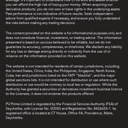
leverage. It's important to understand how CFDs work and assess whether
you can afford the high risk of losing your money. When acquiring our
derivative products, you do not own or have rights in the underlying assets.
Past performance is not indicative of future results. Seek independent
advice from qualified experts if necessary, and ensure you fully understand
the risks before making any trading decisions.
The content provided on this website is for informational purposes only and
does not constitute financial, investment, or trading advice. The information
presented is based on sources believed to be reliable, but we do not
guarantee its accuracy, completeness, or timeliness. We disclaim any liability
for any loss or damage arising directly or indirectly from the use of or
reliance on the information provided on this website.
The website is not intended for residents of certain jurisdictions, including
the United States, China, India, the Philippines, Singapore, North Korea,
Cuba, Iran and jurisdictions listed on the FATF “blacklist”, and the major
global sanctions lists. It is not intended for distribution or use where such
distribution or use would be contrary to local law or regulation. While the
Authority has granted a securities or derivatives investment business licence
to the Licensee, it does not endorse the products offered.
PU Prime Limited is regulated by the Financial Services Authority (FSA) of
Seychelles, with License No. SD050 and Registration No. 8426654-1. Its
registered office is located at CT House, Office 9A, Providence, Mahe,
Seychelles.